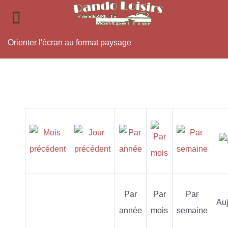
Orienter l'écran au format paysage
Par
Par
Par
Auj
année
mois
semaine