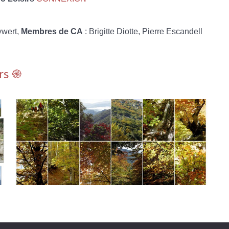
ywert,
Membres de CA
: Brigitte Diotte, Pierre Escandell
rs ֎