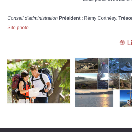
Conseil d'administration
Président
: Rémy Corthésy,
Tréso
Site photo
֎ L