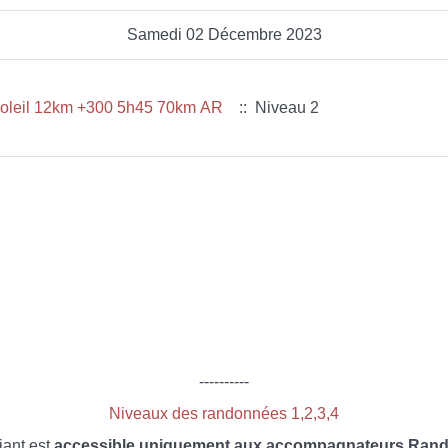
Samedi 02 Décembre 2023
 soleil 12km +300 5h45 70km AR
:: Niveau 2
----------
Niveaux des randonnées 1,2,3,4
iant est
accessible uniquement aux accompagnateurs Rando