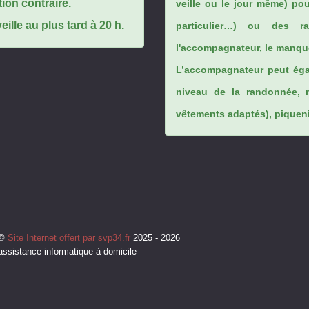
tion contraire.
veille ou le jour même) po
ille au plus tard à 20 h.
particulier…) ou des rai
l'accompagnateur, le manque
L’accompagnateur peut éga
niveau de la randonnée, 
vêtements adaptés), piqueniq
©
Site Internet offert par svp34.fr
2025 - 2026
assistance informatique à domicile