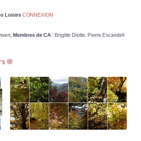
 Loisirs
CONNEXION
ywert,
Membres de CA
: Brigitte Diotte, Pierre Escandell
rs ֎