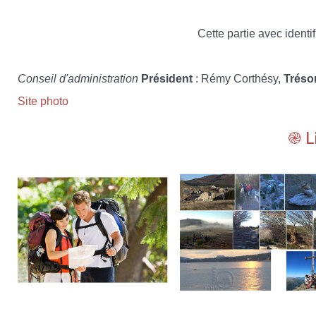
Cette partie avec identif
Conseil d'administration
Président
: Rémy Corthésy,
Tréso
Site photo
֎ L