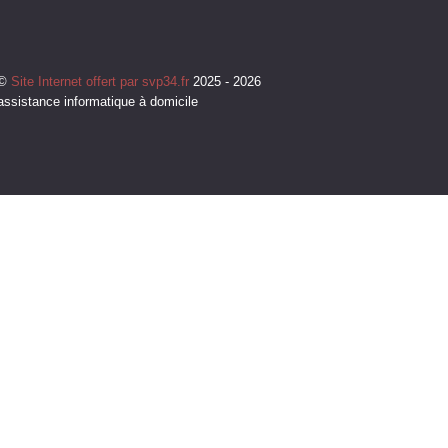
©
Site Internet offert par svp34.fr
2025 - 2026
assistance informatique à domicile