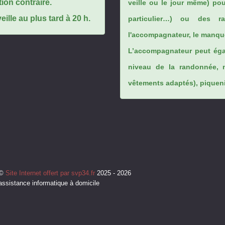
tion contraire.
veille ou le jour même) po
ille au plus tard à 20 h.
particulier…) ou des rai
l'accompagnateur, le manque
L’accompagnateur peut éga
niveau de la randonnée, 
vêtements adaptés), piqueniq
©
Site Internet offert par svp34.fr
2025 - 2026
assistance informatique à domicile