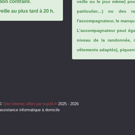
tion contraire.
veille ou le jour même) po
ille au plus tard à 20 h.
particulier…) ou des rai
l'accompagnateur, le manque
L’accompagnateur peut éga
niveau de la randonnée, 
vêtements adaptés), piqueniq
©
Site Internet offert par svp34.fr
2025 - 2026
assistance informatique à domicile