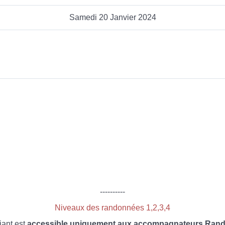
Samedi 20 Janvier 2024
----------
Niveaux des randonnées 1,2,3,4
iant est
accessible uniquement aux accompagnateurs Rando