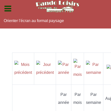
Orienter l'écran au format paysage
Par
Par
Par
Auj
année
mois
semaine