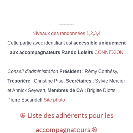
----------
Niveaux des randonnées 1,2,3,4
Cette partie avec identifiant est
accessible uniquement
aux accompagnateurs Rando Loisirs
CONNEXION
Conseil d'administration
Président
: Rémy Corthésy,
Trésorière
: Christine Piso,
Secrétaires
: Sylvie Mercier
et Annick Seywert,
Membres de CA
: Brigitte Diotte,
Pierre Escandell
Site photo
֎ Liste des adhérents pour les
accompagnateurs ֎