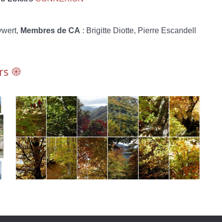
ywert,
Membres de CA
: Brigitte Diotte, Pierre Escandell
rs ֎