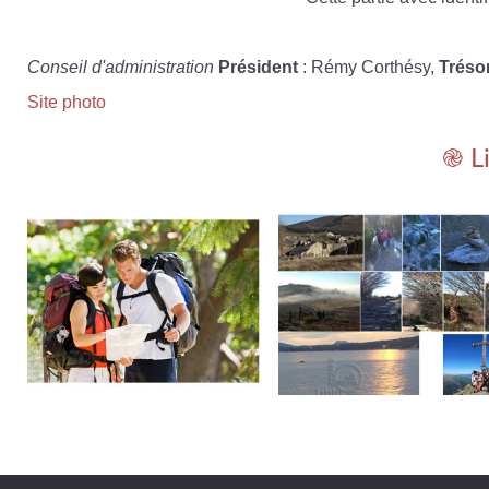
Conseil d'administration
Président
: Rémy Corthésy,
Tréso
Site photo
֎ L