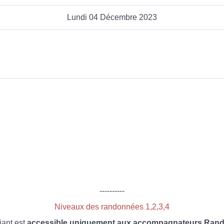
Lundi 04 Décembre 2023
----------
Niveaux des randonnées 1,2,3,4
iant est
accessible uniquement aux accompagnateurs Rando