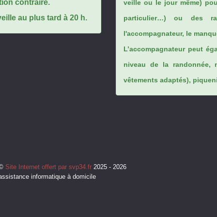
tion contraire.
veille ou le jour même) po
ille au plus tard à 20 h.
particulier…) ou des rai
l'accompagnateur, le manque
L’accompagnateur peut éga
niveau de la randonnée, 
vêtements adaptés), piqueniq
©
Site Internet offert par svp34.fr
2025 - 2026
assistance informatique à domicile