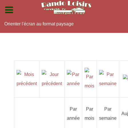
Orienter l'écran au format paysage
Par
Par
Par
Auj
année
mois
semaine