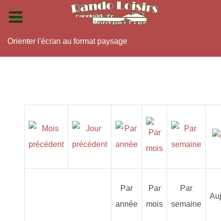
Orienter l'écran au format paysage
Par
Par
Par
Auj
année
mois
semaine