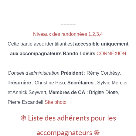
----------
Niveaux des randonnées 1,2,3,4
Cette partie avec identifiant est
accessible uniquement
aux accompagnateurs Rando Loisirs
CONNEXION
Conseil d'administration
Président
: Rémy Corthésy,
Trésorière
: Christine Piso,
Secrétaires
: Sylvie Mercier
et Annick Seywert,
Membres de CA
: Brigitte Diotte,
Pierre Escandell
Site photo
֎ Liste des adhérents pour les
accompagnateurs ֎