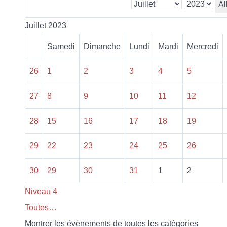
Al
Juillet 2023
Samedi
Dimanche
Lundi
Mardi
Mercredi
26
1
2
3
4
5
27
8
9
10
11
12
28
15
16
17
18
19
29
22
23
24
25
26
30
29
30
31
1
2
Niveau 4
Toutes…
Montrer les évènements de toutes les catégories