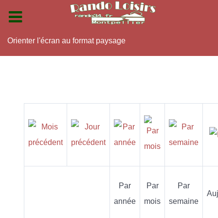
Orienter l'écran au format paysage
Par
Par
Par
Auj
année
mois
semaine