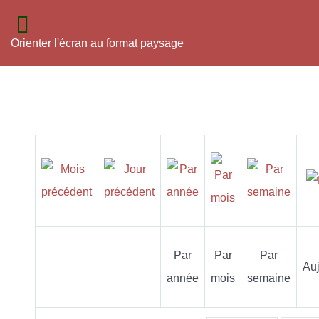
Orienter l'écran au format paysage
Par
Par
Par
Auj
année
mois
semaine