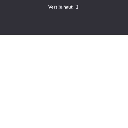
Vers le haut
Identifiant
Mot de passe
A