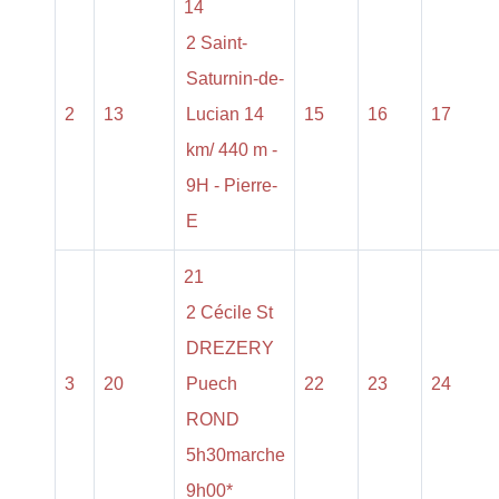
14
2 Saint-
Saturnin-de-
2
13
Lucian 14
15
16
17
km/ 440 m -
9H - Pierre-
E
21
2 Cécile St
DREZERY
3
20
Puech
22
23
24
ROND
5h30marche
9h00*