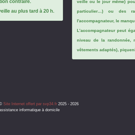
tion contraire.
veille ou le jour même) po
ille au plus tard à 20 h.
particulier…) ou des rai
l'accompagnateur, le manque
L’accompagnateur peut éga
niveau de la randonnée, 
vêtements adaptés), piqueniq
©
Site Internet offert par svp34.fr
2025 - 2026
assistance informatique à domicile