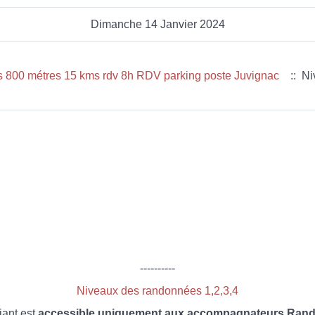
Dimanche 14 Janvier 2024
3 Jean Louis Saint Jean de Fos 800 métres 15 kms rdv 8h RDV parking poste Juvignac
:: Ni
----------
Niveaux des randonnées 1,2,3,4
iant est
accessible uniquement aux accompagnateurs Rando