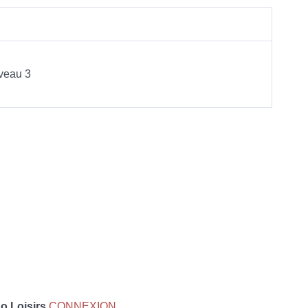
veau 3
 Loisirs
CONNEXION