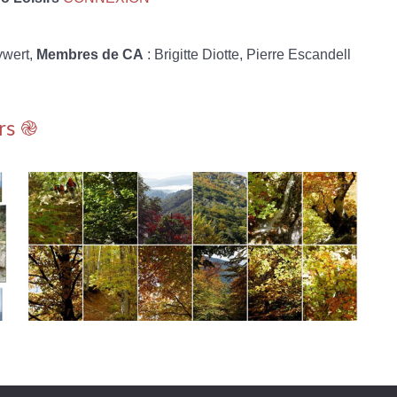
ywert,
Membres de CA
: Brigitte Diotte, Pierre Escandell
rs ֎