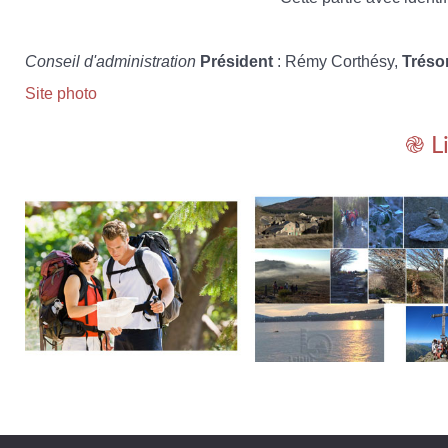
Conseil d'administration
Président
: Rémy Corthésy,
Tréso
Site photo
֎ L