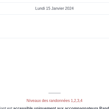
Lundi 15 Janvier 2024
----------
Niveaux des randonnées 1,2,3,4
iant est
accessible uniquement aux accompagnateurs Rando