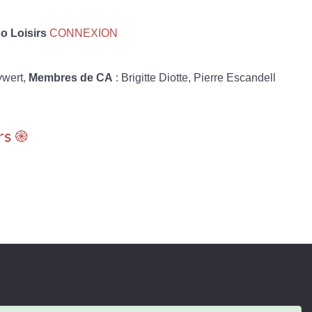
 Loisirs
CONNEXION
ywert,
Membres de CA
: Brigitte Diotte, Pierre Escandell
rs ֎