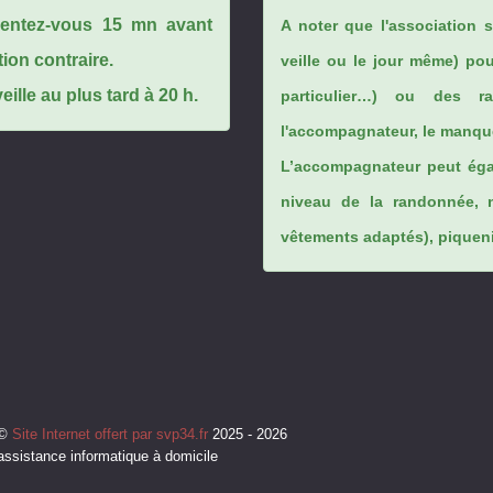
ésentez-vous 15 mn avant
A noter que l'association 
tion contraire.
veille ou le jour même) po
ille au plus tard à 20 h.
particulier…) ou des rai
l'accompagnateur, le manque
L’accompagnateur peut éga
niveau de la randonnée, 
vêtements adaptés), piqueniq
©
Site Internet offert par svp34.fr
2025 - 2026
assistance informatique à domicile