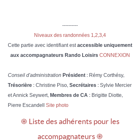
----------
Niveaux des randonnées 1,2,3,4
Cette partie avec identifiant est
accessible uniquement
aux accompagnateurs Rando Loisirs
CONNEXION
Conseil d'administration
Président
: Rémy Corthésy,
Trésorière
: Christine Piso,
Secrétaires
: Sylvie Mercier
et Annick Seywert,
Membres de CA
: Brigitte Diotte,
Pierre Escandell
Site photo
֎ Liste des adhérents pour les
accompagnateurs ֎