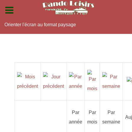
Orienter l'écran au format paysage
Par
Par
Par
Auj
année
mois
semaine