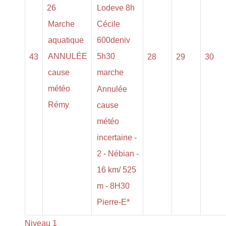
26
Lodeve 8h
Marche
Cécile
aquatique
600deniv
ANNULÉE
5h30
43
28
29
30
cause
marche
météo
Annulée
Rémy
cause
météo
incertaine -
2 - Nébian -
16 km/ 525
m - 8H30
Pierre-E*
Niveau 1