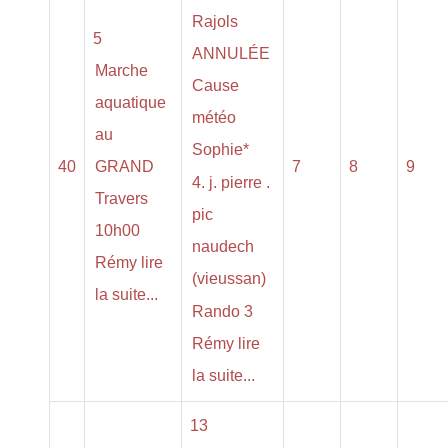
Rajols
5
ANNULÉE
Marche
Cause
aquatique
météo
au
Sophie*
40
GRAND
7
8
9
4. j. pierre .
Travers
pic
10h00
naudech
Rémy lire
(vieussan)
la suite...
Rando 3
Rémy lire
la suite...
13