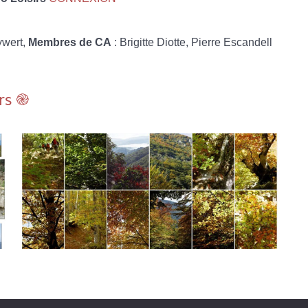
ywert,
Membres de CA
: Brigitte Diotte, Pierre Escandell
rs ֎