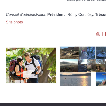
Conseil d'administration
Président
: Rémy Corthésy,
Tréso
Site photo
֎ L