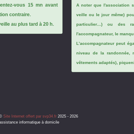
ésentez-vous 15 mn avant
A noter que l'association 
tion contraire.
veille ou le jour même) po
ille au plus tard à 20 h.
particulier…) ou des rai
l'accompagnateur, le manque
L’accompagnateur peut éga
niveau de la randonnée, 
vêtements adaptés), piqueniq
©
Site Internet offert par svp34.fr
2025 - 2026
assistance informatique à domicile