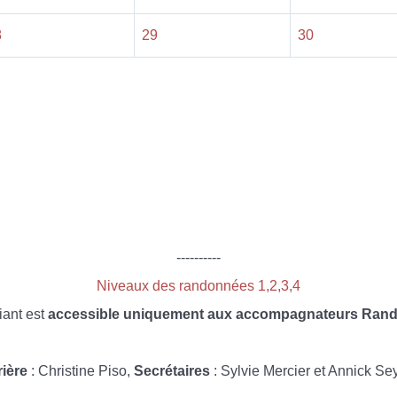
8
29
30
----------
Niveaux des randonnées 1,2,3,4
iant est
accessible uniquement aux accompagnateurs Rando
rière
: Christine Piso,
Secrétaires
: Sylvie Mercier et Annick Se