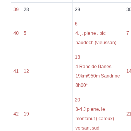
39
28
29
3
6
40
5
4. j. pierre . pic
7
naudech (vieussan)
13
4 Ranc de Banes
41
12
1
19km/950m Sandrine
8h00*
20
3-4 J pierre. le
42
19
2
montahut ( caroux)
versant sud