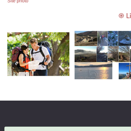
Site photo
֎ L