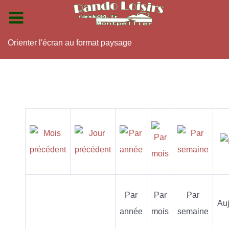
Orienter l'écran au format paysage
Par
Par
Par
Auj
année
mois
semaine