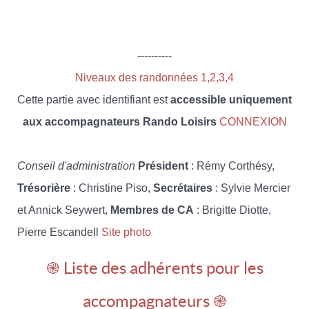
----------
Niveaux des randonnées 1,2,3,4
Cette partie avec identifiant est
accessible uniquement
aux accompagnateurs Rando Loisirs
CONNEXION
Conseil d'administration
Président
: Rémy Corthésy,
Trésorière
: Christine Piso,
Secrétaires
: Sylvie Mercier
et Annick Seywert,
Membres de CA
: Brigitte Diotte,
Pierre Escandell
Site photo
֎ Liste des adhérents pour les
accompagnateurs ֎