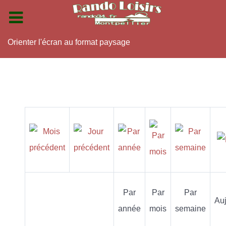
Orienter l'écran au format paysage
Par
Par
Par
Auj
année
mois
semaine