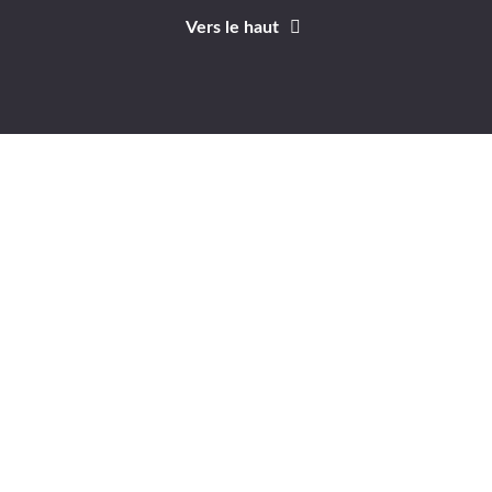
Vers le haut
Identifiant
Mot de passe
A