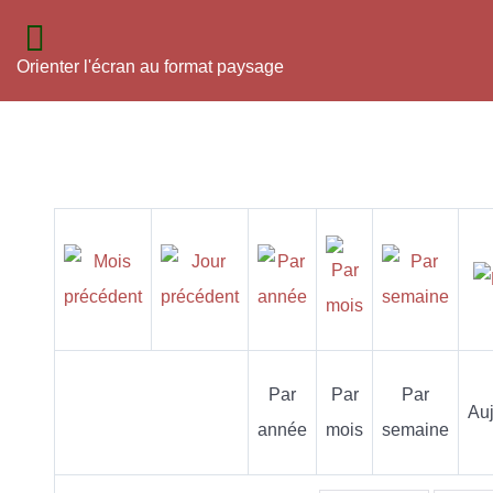
Orienter l'écran au format paysage
Par
Par
Par
Auj
année
mois
semaine