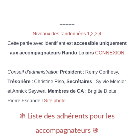
----------
Niveaux des randonnées 1,2,3,4
Cette partie avec identifiant est
accessible uniquement
aux accompagnateurs Rando Loisirs
CONNEXION
Conseil d'administration
Président
: Rémy Corthésy,
Trésorière
: Christine Piso,
Secrétaires
: Sylvie Mercier
et Annick Seywert,
Membres de CA
: Brigitte Diotte,
Pierre Escandell
Site photo
֎ Liste des adhérents pour les
accompagnateurs ֎