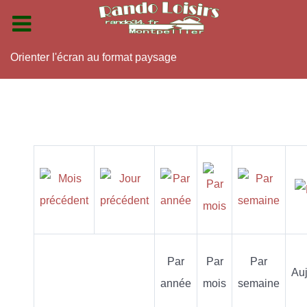
Orienter l'écran au format paysage
Par
Par
Par
Auj
année
mois
semaine