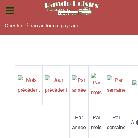
Orienter l'écran au format paysage
Par
Par
Par
Auj
année
mois
semaine