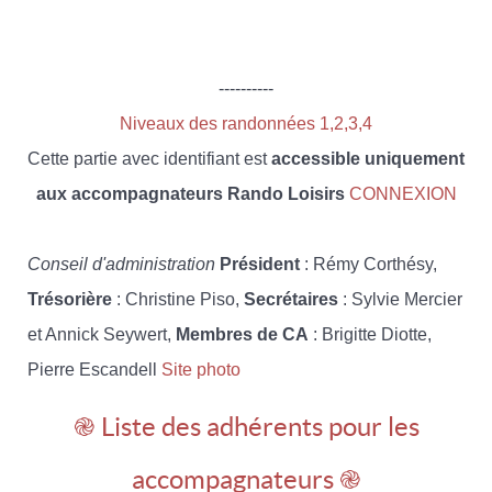
----------
Niveaux des randonnées 1,2,3,4
Cette partie avec identifiant est
accessible uniquement
aux accompagnateurs Rando Loisirs
CONNEXION
Conseil d'administration
Président
: Rémy Corthésy,
Trésorière
: Christine Piso,
Secrétaires
: Sylvie Mercier
et Annick Seywert,
Membres de CA
: Brigitte Diotte,
Pierre Escandell
Site photo
֎ Liste des adhérents pour les
accompagnateurs ֎