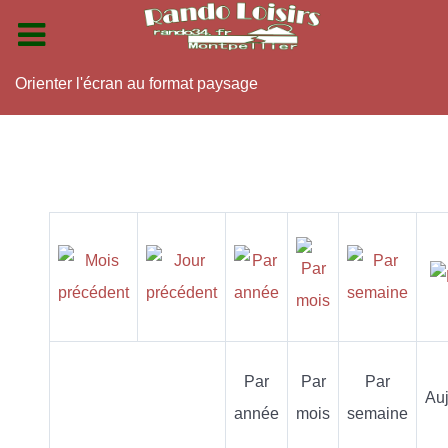
Orienter l'écran au format paysage
Par
Par
Par
Auj
année
mois
semaine