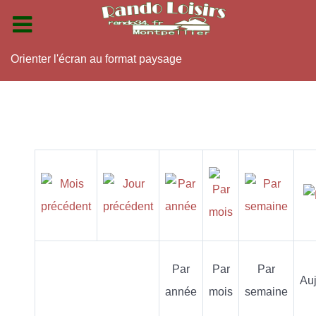
Orienter l'écran au format paysage
Par
Par
Par
Auj
année
mois
semaine