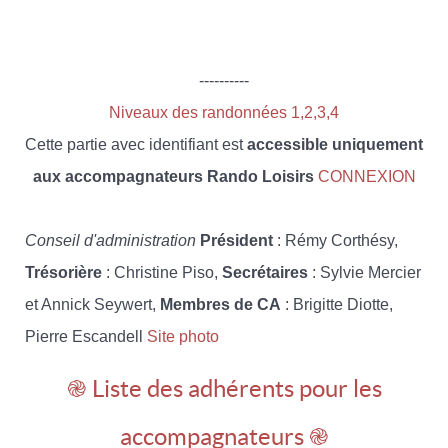
----------
Niveaux des randonnées 1,2,3,4
Cette partie avec identifiant est
accessible uniquement
aux accompagnateurs Rando Loisirs
CONNEXION
Conseil d'administration
Président
: Rémy Corthésy,
Trésorière
: Christine Piso,
Secrétaires
: Sylvie Mercier
et Annick Seywert,
Membres de CA
: Brigitte Diotte,
Pierre Escandell
Site photo
֎ Liste des adhérents pour les
accompagnateurs ֎