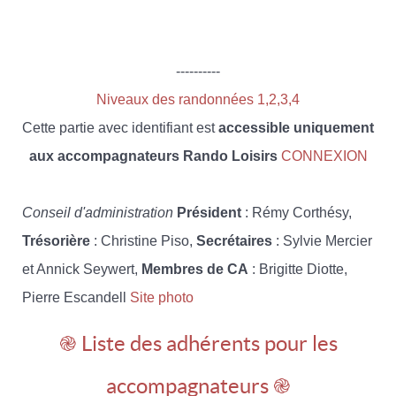
----------
Niveaux des randonnées 1,2,3,4
Cette partie avec identifiant est
accessible uniquement
aux accompagnateurs Rando Loisirs
CONNEXION
Conseil d'administration
Président
: Rémy Corthésy,
Trésorière
: Christine Piso,
Secrétaires
: Sylvie Mercier
et Annick Seywert,
Membres de CA
: Brigitte Diotte,
Pierre Escandell
Site photo
֎ Liste des adhérents pour les
accompagnateurs ֎