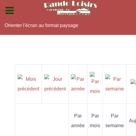
Orienter l'écran au format paysage
Par
Par
Par
Auj
année
mois
semaine