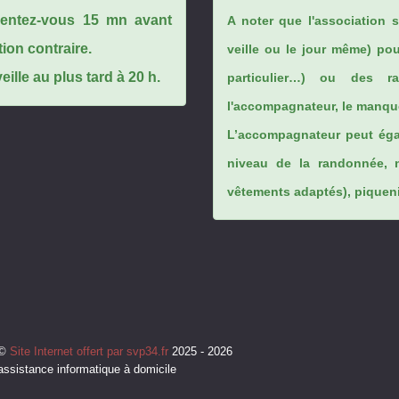
ésentez-vous 15 mn avant
A noter que l'association 
tion contraire.
veille ou le jour même) po
ille au plus tard à 20 h.
particulier…) ou des rai
l'accompagnateur, le manque
L’accompagnateur peut éga
niveau de la randonnée, 
vêtements adaptés), piqueniq
©
Site Internet offert par svp34.fr
2025 - 2026
assistance informatique à domicile