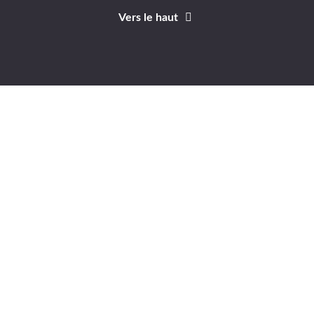
Vers le haut
Identifiant
Mot de passe
A