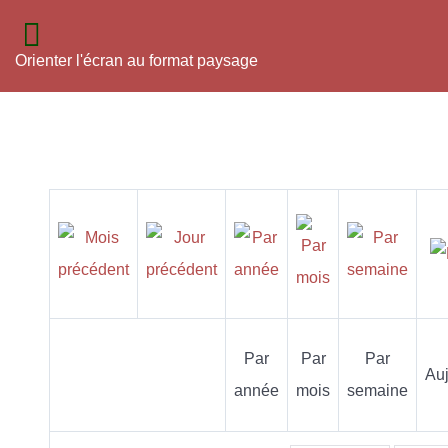
Orienter l'écran au format paysage
Par
Par
Par
Auj
année
mois
semaine