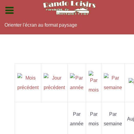
Orienter l'écran au format paysage
Par
Par
Par
Auj
année
mois
semaine