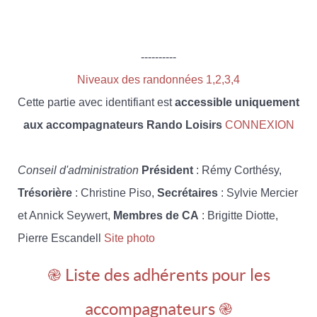
----------
Niveaux des randonnées 1,2,3,4
Cette partie avec identifiant est
accessible uniquement
aux accompagnateurs Rando Loisirs
CONNEXION
Conseil d'administration
Président
: Rémy Corthésy,
Trésorière
: Christine Piso,
Secrétaires
: Sylvie Mercier
et Annick Seywert,
Membres de CA
: Brigitte Diotte,
Pierre Escandell
Site photo
֎ Liste des adhérents pour les
accompagnateurs ֎