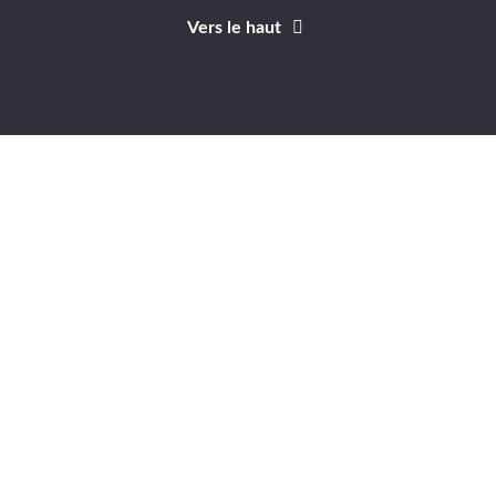
Vers le haut
Identifiant
Mot de passe
A