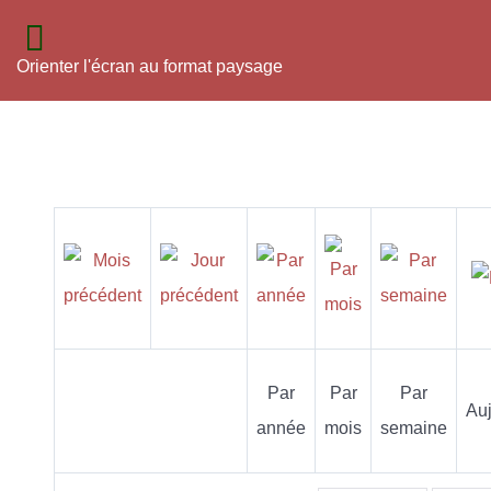
Orienter l'écran au format paysage
Par
Par
Par
Auj
année
mois
semaine