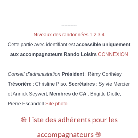
----------
Niveaux des randonnées 1,2,3,4
Cette partie avec identifiant est
accessible uniquement
aux accompagnateurs Rando Loisirs
CONNEXION
Conseil d'administration
Président
: Rémy Corthésy,
Trésorière
: Christine Piso,
Secrétaires
: Sylvie Mercier
et Annick Seywert,
Membres de CA
: Brigitte Diotte,
Pierre Escandell
Site photo
֎ Liste des adhérents pour les
accompagnateurs ֎