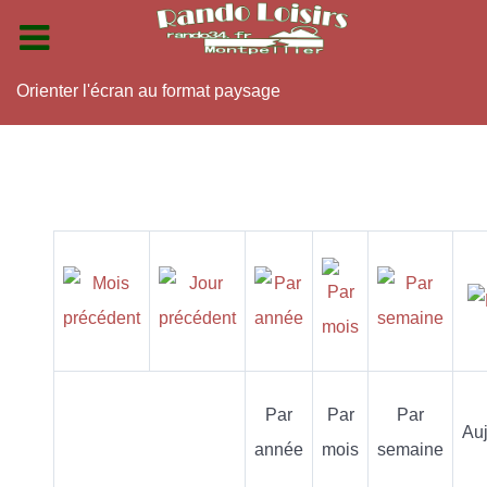
Orienter l'écran au format paysage
Par
Par
Par
Auj
année
mois
semaine