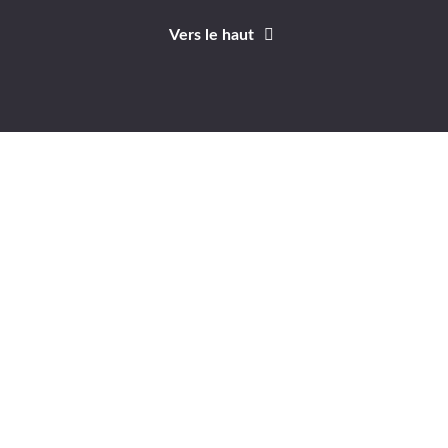
Vers le haut
Identifiant
Mot de passe