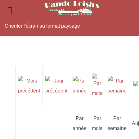
Orienter l'écran au format paysage
Par
Par
Par
Auj
année
mois
semaine