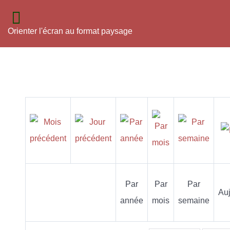
Orienter l'écran au format paysage
Par
Par
Par
Auj
année
mois
semaine