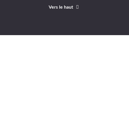
Vers le haut
Identifiant
Mot de passe
A