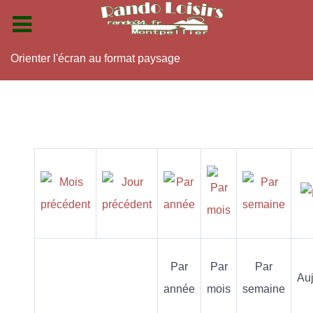
Orienter l'écran au format paysage
Par
Par
Par
Auj
année
mois
semaine