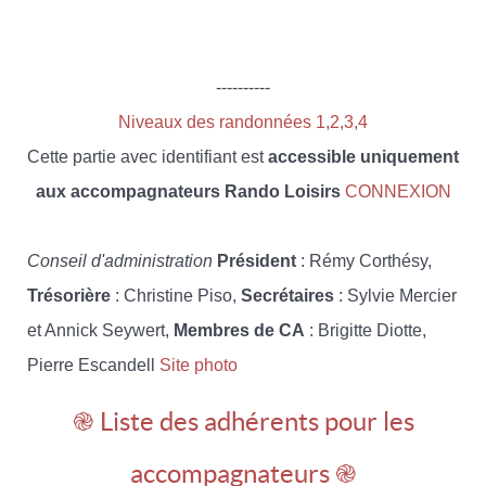
----------
Niveaux des randonnées 1,2,3,4
Cette partie avec identifiant est
accessible uniquement
aux accompagnateurs Rando Loisirs
CONNEXION
Conseil d'administration
Président
: Rémy Corthésy,
Trésorière
: Christine Piso,
Secrétaires
: Sylvie Mercier
et Annick Seywert,
Membres de CA
: Brigitte Diotte,
Pierre Escandell
Site photo
֎ Liste des adhérents pour les
accompagnateurs ֎