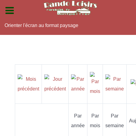
Orienter l'écran au format paysage
Par
Par
Par
Auj
année
mois
semaine