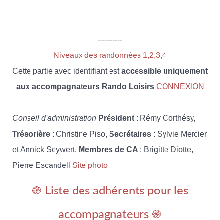
----------
Niveaux des randonnées 1,2,3,4
Cette partie avec identifiant est
accessible uniquement
aux accompagnateurs Rando Loisirs
CONNEXION
Conseil d'administration
Président
: Rémy Corthésy,
Trésorière
: Christine Piso,
Secrétaires
: Sylvie Mercier
et Annick Seywert,
Membres de CA
: Brigitte Diotte,
Pierre Escandell
Site photo
֎ Liste des adhérents pour les
accompagnateurs ֎