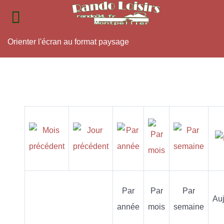
Orienter l'écran au format paysage
Par
Par
Par
Auj
année
mois
semaine