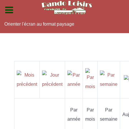
Orienter l'écran au format paysage
Par
Par
Par
Auj
année
mois
semaine