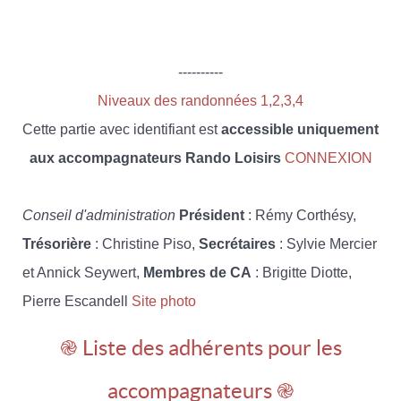
----------
Niveaux des randonnées 1,2,3,4
Cette partie avec identifiant est
accessible uniquement
aux accompagnateurs Rando Loisirs
CONNEXION
Conseil d'administration
Président
: Rémy Corthésy,
Trésorière
: Christine Piso,
Secrétaires
: Sylvie Mercier
et Annick Seywert,
Membres de CA
: Brigitte Diotte,
Pierre Escandell
Site photo
֎ Liste des adhérents pour les
accompagnateurs ֎