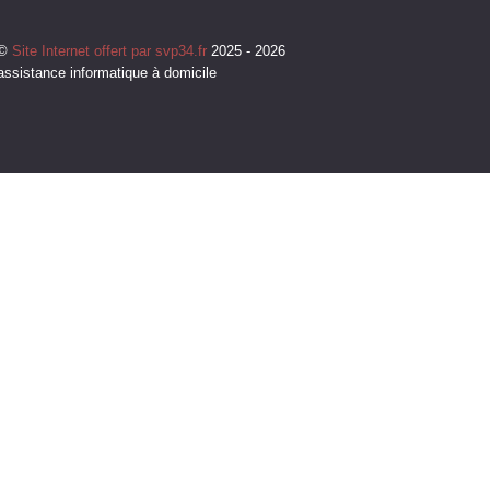
©
Site Internet offert par svp34.fr
2025 - 2026
assistance informatique à domicile