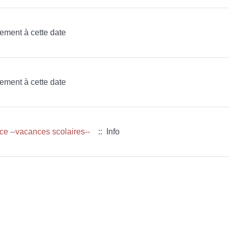
nement à cette date
nement à cette date
e --vacances scolaires--
:: Info