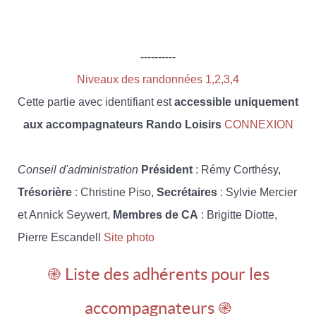
----------
Niveaux des randonnées 1,2,3,4
Cette partie avec identifiant est
accessible uniquement
aux accompagnateurs Rando Loisirs
CONNEXION
Conseil d'administration
Président
: Rémy Corthésy,
Trésorière
: Christine Piso,
Secrétaires
: Sylvie Mercier
et Annick Seywert,
Membres de CA
: Brigitte Diotte,
Pierre Escandell
Site photo
֎ Liste des adhérents pour les
accompagnateurs ֎