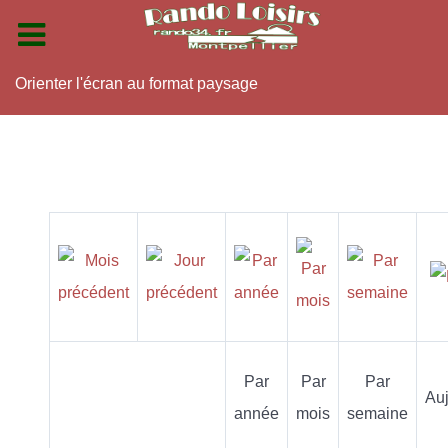
Orienter l'écran au format paysage
Par
Par
Par
Auj
année
mois
semaine