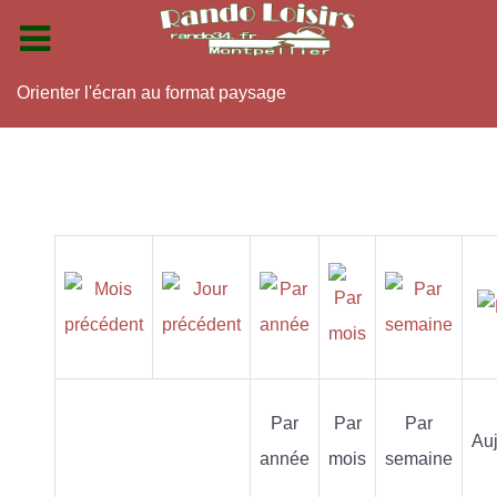
Orienter l'écran au format paysage
Par
Par
Par
Auj
année
mois
semaine