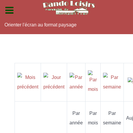
Orienter l'écran au format paysage
Par
Par
Par
Auj
année
mois
semaine