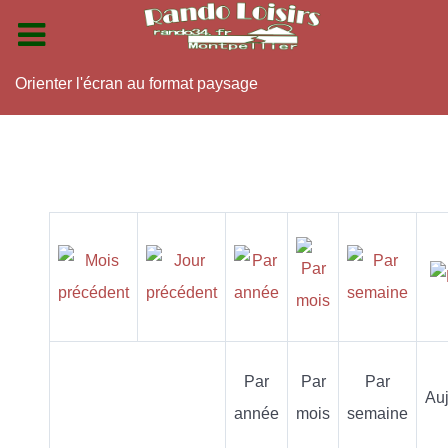
Orienter l'écran au format paysage
Par
Par
Par
Auj
année
mois
semaine