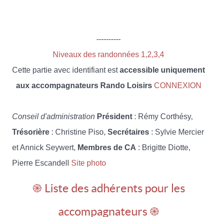
----------
Niveaux des randonnées 1,2,3,4
Cette partie avec identifiant est
accessible uniquement
aux accompagnateurs Rando Loisirs
CONNEXION
Conseil d'administration
Président
: Rémy Corthésy,
Trésorière
: Christine Piso,
Secrétaires
: Sylvie Mercier
et Annick Seywert,
Membres de CA
: Brigitte Diotte,
Pierre Escandell
Site photo
֎ Liste des adhérents pour les
accompagnateurs ֎