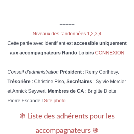
----------
Niveaux des randonnées 1,2,3,4
Cette partie avec identifiant est
accessible uniquement
aux accompagnateurs Rando Loisirs
CONNEXION
Conseil d'administration
Président
: Rémy Corthésy,
Trésorière
: Christine Piso,
Secrétaires
: Sylvie Mercier
et Annick Seywert,
Membres de CA
: Brigitte Diotte,
Pierre Escandell
Site photo
֎ Liste des adhérents pour les
accompagnateurs ֎