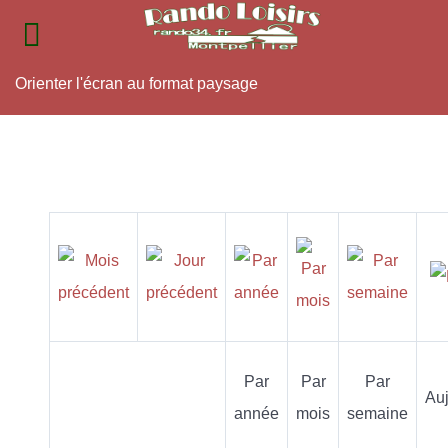
Orienter l'écran au format paysage
Par
Par
Par
Auj
année
mois
semaine