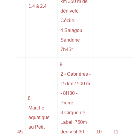
km 350 m de
1.4 à 2.4
dénivelé
Cécile...
4 Salagou
Sandrine
7h45*
9
2 - Cabrières -
15 km / 500 m
- 8H30 -
8
Pierre
Marche
3 Cirque de
aquatique
Labeil 750m
au Petit
45
deniv 5h30
10
11