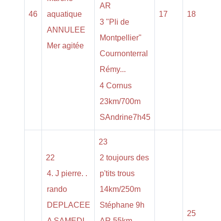
AR
46
aquatique
17
18
3 "Pli de
ANNULEE
Montpellier"
Mer agitée
Cournonterral
Rémy...
4 Cornus
23km/700m
SAndrine7h45
23
22
2 toujours des
4. J pierre. .
p'tits trous
rando
14km/250m
DEPLACEE
Stéphane 9h
25
A SAMEDI .
AR 55km