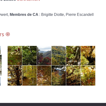
ywert,
Membres de CA
: Brigitte Diotte, Pierre Escandell
rs ֎