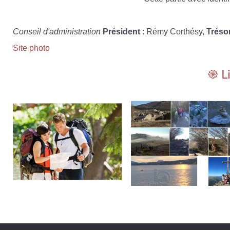
Conseil d'administration
Président
: Rémy Corthésy,
Tréso
Site photo
֎ L